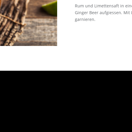
Rum und Limettensaft in eine
Ginger Beer aufgiessen. Mit
garnieren.