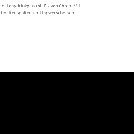
m Longdrinkglas mit Eis verrühren. Mit
 Limettenspalten und Ingwerscheiben